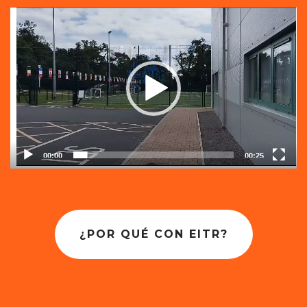
Reproductor
de
vídeo
00:00
00:25
¿POR QUÉ CON EITR?