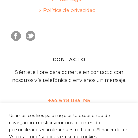
Política de privacidad
CONTACTO
Siéntete libre para ponerte en contacto con
nosotros vía telefónica o envíanos un mensaje.
+34 678 085 195
Usamos
cookies
para
mejorar
tu
experiencia
de
info@eitr.es
navegación,
mostrar
anuncios
o
contenido
personalizados
y
analizar
nuestro
tráfico.
Al
hacer
clic
en
"
Aceptar
todo",
aceptas
el
uso
de
cookies.